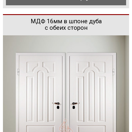
МДФ 16мм в шпоне дуба
с обеих сторон